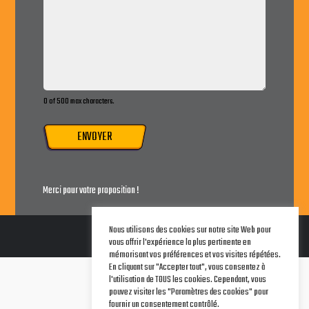
0 of 500 max characters.
ENVOYER
Merci pour votre proposition !
Nous utilisons des cookies sur notre site Web pour
vous offrir l'expérience la plus pertinente en
mémorisant vos préférences et vos visites répétées.
En cliquant sur "Accepter tout", vous consentez à
Terms of Service
l'utilisation de TOUS les cookies. Cependant, vous
Legal Notice
pouvez visiter les "Paramètres des cookies" pour
Privacy Policy
fournir un consentement contrôlé.