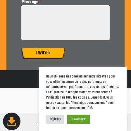
Message
*
ENVOYER
Nous utilisons des cookies sur notre site Web pour
vous offrir l'expérience la plus pertinente en
mémorisant vos préférences et vos visites répétées.
En cliquant sur "Accepter tout", vous consentez à
Terms of Service
l'utilisation de TOUS les cookies. Cependant, vous
Legal Notice
pouvez visiter les "Paramètres des cookies" pour
Privacy Policy
fournir un consentement contrôlé.
Réglages
Tout Accepter
Copyright © 2026 AwareCorp Studios